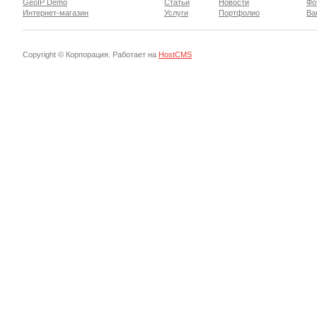
GeoIP Demo
Статьи
Новости
Фо
Интернет-магазин
Услуги
Портфолио
Ва
Copyright © Корпорация. Работает на
HostCMS