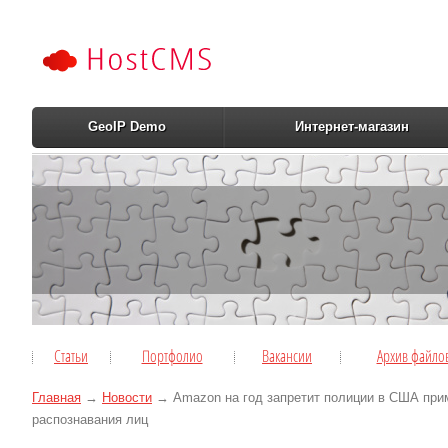
GeoIP Demo
Интернет-магазин
Статьи
Портфолио
Вакансии
Архив файло
Главная
→
Новости
→
Amazon на год запретит полиции в США при
распознавания лиц