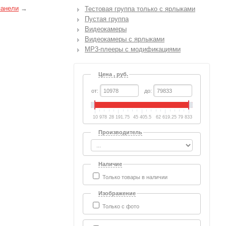
панели
→
Тестовая группа только с ярлыками
Пустая группа
Видеокамеры
Видеокамеры с ярлыками
MP3-плееры с модификациями
Цена , руб.
от:
до:
10 978
28 191.75
45 405.5
62 619.25
79 833
Производитель
Наличие
Только товары в наличии
Изображение
Только с фото