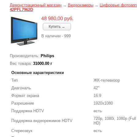
Демонстрационный магазин
→
Видеокамеры
→
Цифровые фотоапп
42PFL7962D
48 980,00 руб.
Купить →
В наличии - 999
Производитель:
Philips
Вес товара:
31000.00
г
Основные характеристики
Тип
ЖК-телевизор
Диагональ
42"
Формат экрана
16:9
Разрешение
1920x1080
Поддержка HDTV
есть
720p, 1080i, 1080p (Full
Поддержка видеорежимов HDTV
HD)
Стереозвук
есть