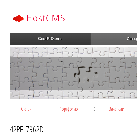
GeoIP Demo
Инте
Статьи
Портфолио
Вакансии
42PFL7962D