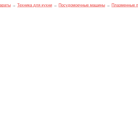
араты
→
Техника для кухни
→
Посудомоечные машины
→
Плазменные 