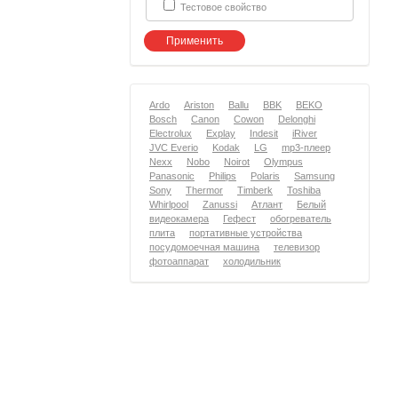
Тестовое свойство
Ardo
Ariston
Ballu
BBK
BEKO
Bosch
Canon
Cowon
Delonghi
Electrolux
Explay
Indesit
iRiver
JVC Everio
Kodak
LG
mp3-плеер
Nexx
Nobo
Noirot
Olympus
Panasonic
Philips
Polaris
Samsung
Sony
Thermor
Timberk
Toshiba
Whirlpool
Zanussi
Атлант
Белый
видеокамера
Гефест
обогреватель
плита
портативные устройства
посудомоечная машина
телевизор
фотоаппарат
холодильник